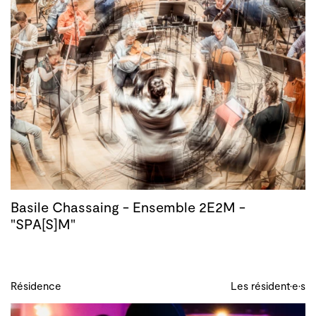
Basile Chassaing - Ensemble 2E2M -
"SPA[S]M"
Résidence
Les résident·e·s