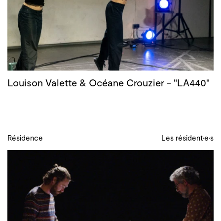
Louison Valette & Océane Crouzier - "LA440"
Résidence
Les résident·e·s