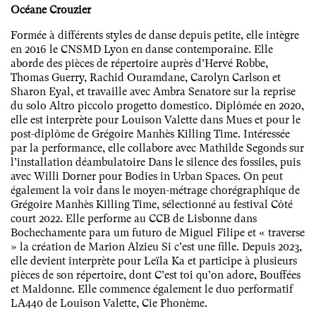
Océane Crouzier
Formée à différents styles de danse depuis petite, elle intègre
en 2016 le CNSMD Lyon en danse contemporaine. Elle
aborde des pièces de répertoire auprès d’Hervé Robbe,
Thomas Guerry, Rachid Ouramdane, Carolyn Carlson et
Sharon Eyal, et travaille avec Ambra Senatore sur la reprise
du solo Altro piccolo progetto domestico. Diplômée en 2020,
elle est interprète pour Louison Valette dans Mues et pour le
post-diplôme de Grégoire Manhès Killing Time. Intéressée
par la performance, elle collabore avec Mathilde Segonds sur
l’installation déambulatoire Dans le silence des fossiles, puis
avec Willi Dorner pour Bodies in Urban Spaces. On peut
également la voir dans le moyen-métrage chorégraphique de
Grégoire Manhès Killing Time, sélectionné au festival Côté
court 2022. Elle performe au CCB de Lisbonne dans
Bochechamente para um futuro de Miguel Filipe et « traverse
» la création de Marion Alzieu Si c’est une fille. Depuis 2023,
elle devient interprète pour Leïla Ka et participe à plusieurs
pièces de son répertoire, dont C’est toi qu’on adore, Bouffées
et Maldonne. Elle commence également le duo performatif
LA440 de Louison Valette, Cie Phonème.