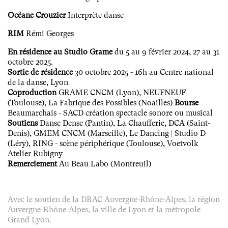
Océane Crouzier
Interprète danse
RIM
Rémi Georges
En résidence au Studio Grame
du 5 au 9 février 2024, 27 au 31
octobre 2025.
Sortie de résidence
30 octobre 2025 - 16h au Centre national
de la danse, Lyon
Coproduction
GRAME CNCM (Lyon), NEUFNEUF
(Toulouse), La Fabrique des Possibles (Noailles)
Bourse
Beaumarchais - SACD création spectacle sonore ou musical
Soutiens
Danse Dense (Pantin), La Chaufferie, DCA (Saint-
Denis), GMEM CNCM (Marseille), Le Dancing | Studio D
(Léry), RING - scène périphérique (Toulouse), Voetvolk
Atelier Rubigny
Remerciement
Au Beau Labo (Montreuil)
Avec le soutien de la DRAC Auvergne-Rhône-Alpes, la région
Auvergne-Rhône-Alpes, la ville de Lyon et la métropole
Grand Lyon.