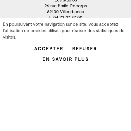
26 rue Emile Decorps
69100 Villeurbanne
T. 04 72 07 37 00
En poursuivant votre navigation sur ce site, vous acceptez
Le projet
l’utilisation de cookies utilisés pour réaliser des statistiques de
L'équipe
visites.
Les partenaires
Mentions légales
ACCEPTER
REFUSER
Facebook
EN SAVOIR PLUS
Instagram
YouTube
LinkedIn
ZONE XP
Grame
Productions
Résidence
Recherche
Développement territorial
Artistes