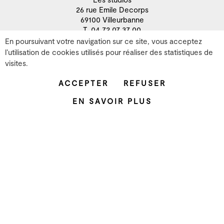
26 rue Emile Decorps
69100 Villeurbanne
T. 04 72 07 37 00
En poursuivant votre navigation sur ce site, vous acceptez
Le projet
l’utilisation de cookies utilisés pour réaliser des statistiques de
L'équipe
visites.
Les partenaires
Mentions légales
ACCEPTER
REFUSER
Facebook
EN SAVOIR PLUS
Instagram
YouTube
LinkedIn
ZONE XP
Grame
Productions
Résidence
Recherche
Développement territorial
Artistes