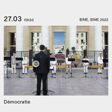
27.03
B!ME, B!ME 2022
15h30
Démocratie