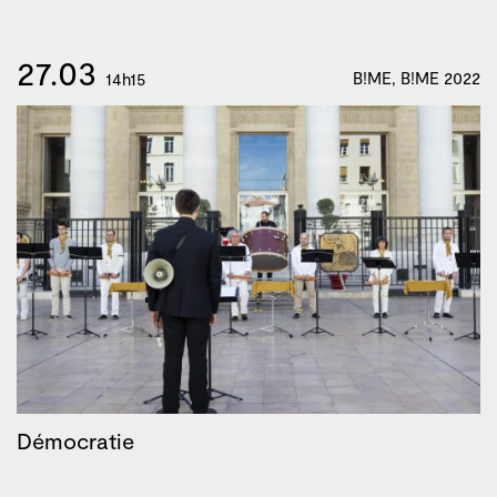
27.03
B!ME, B!ME 2022
14h15
Démocratie