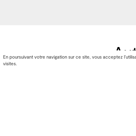
Aut
En poursuivant votre navigation sur ce site, vous acceptez l’utilis
visites.
Pour la vidéo
Autoportrai
ﬁxe les déambulations de
temps, il s'efforce à rest
bouteille qui semble surg
bouteilles continuent de
Michel François qui cont
sous ses pieds, tandis q