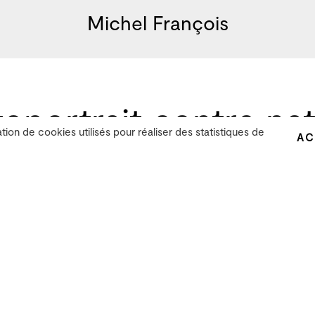
Michel François
oportrait contre na
ation de cookies utilisés pour réaliser des statistiques de
AC
t contre nature
, une caméra ﬁxée en hauteur ﬁlme
 Michel François dans un espace délimité par le c
er dans les limites du cadre, la scène tourne très v
ir du ciel comme un missile s'écrase au sol. Une, p
 tomber et à se fracasser bruyamment, dans la plu
inue sereinement ses mouvements sans les modiﬁer
u'il évolue comme dans une danse, opposant la grâc