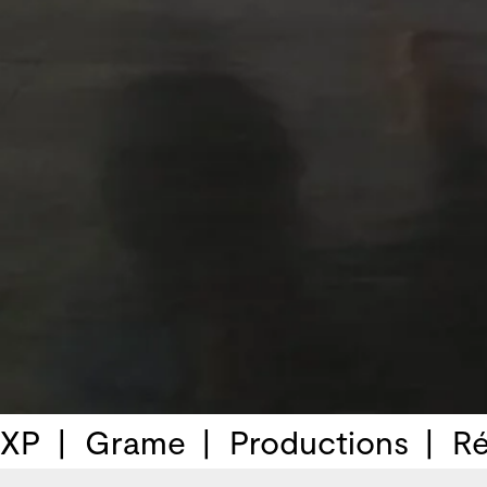
 XP
Grame
Productions
Ré