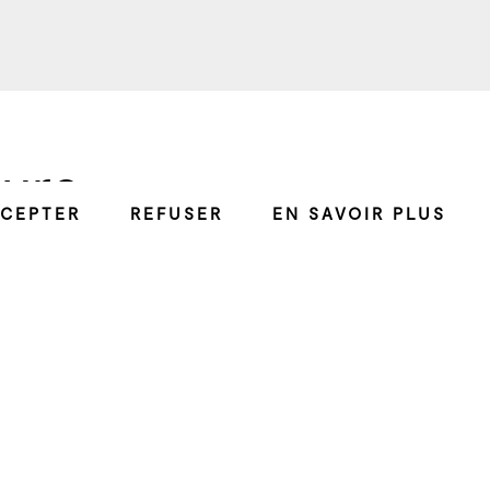
ture
CEPTER
REFUSER
EN SAVOIR PLUS
 verticalement en plan
adre. Si dans un premier
ite au carnage car une
uis deux, puis trois : les
s grande indifférence de
. Le verre brisé crisse
e à la catastrophe.