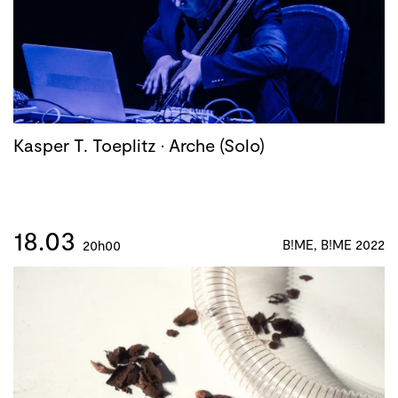
Kasper T. Toeplitz · Arche (Solo)
18.03
B!ME, B!ME 2022
20h00