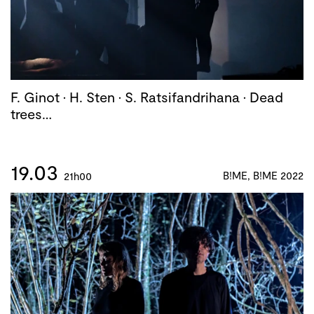
F. Ginot · H. Sten · S. Ratsifandrihana · Dead
trees…
19.03
B!ME, B!ME 2022
21h00