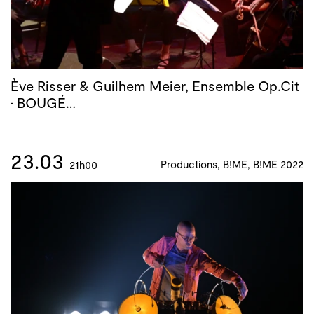
Ève Risser & Guilhem Meier, Ensemble Op.Cit
· BOUGÉ…
23.03
Productions, B!ME, B!ME 2022
21h00