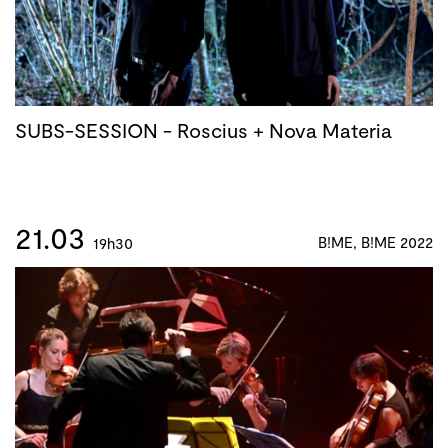
SUBS-SESSION - Roscius + Nova Materia
21.03
B!ME, B!ME 2022
19h30