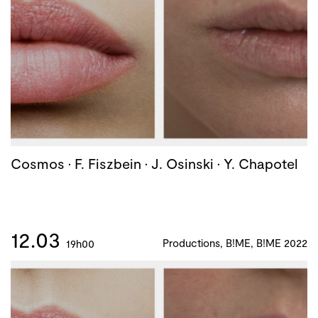
Cosmos · F. Fiszbein · J. Osinski · Y. Chapotel
12.03
Productions, B!ME, B!ME 2022
19h00