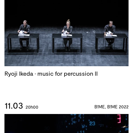
Ryoji Ikeda · music for percussion II
11.03
B!ME, B!ME 2022
20h00