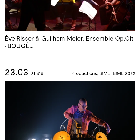
Ève Risser & Guilhem Meier, Ensemble Op.Cit
· BOUGÉ…
23.03
Productions, B!ME, B!ME 2022
21h00