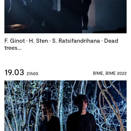
F. Ginot · H. Sten · S. Ratsifandrihana · Dead
trees…
19.03
B!ME, B!ME 2022
21h00