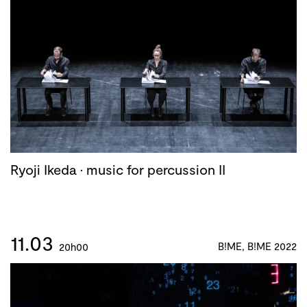
Ryoji Ikeda · music for percussion II
11.03
B!ME, B!ME 2022
20h00