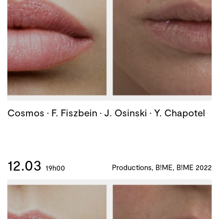
Cosmos · F. Fiszbein · J. Osinski · Y. Chapotel
12.03
Productions, B!ME, B!ME 2022
19h00