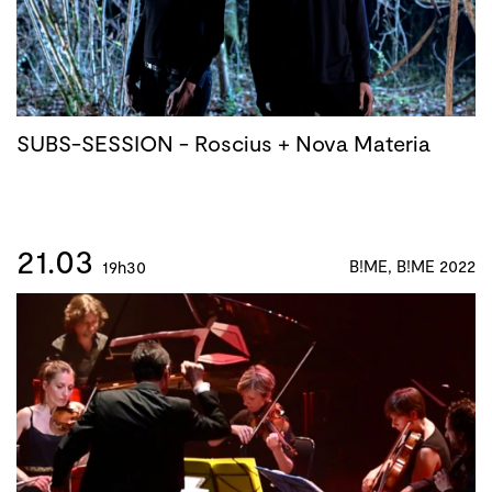
SUBS-SESSION - Roscius + Nova Materia
21.03
B!ME, B!ME 2022
19h30