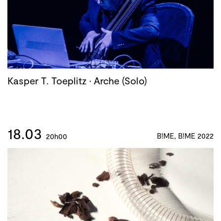
Kasper T. Toeplitz · Arche (Solo)
18.03
B!ME, B!ME 2022
20h00