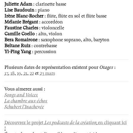
Juliette Adam
: clarinette basse
Lise Baudouin
: piano
Irène Blanc-Rocher
: flûte, flûte en sol et flûte basse
Mélanie Brégant
: accordéon
Faustine Charles
: violoncelle
Camille Coello
: alto, violon
Bera Romairone
: saxophone soprano, alto, baryton
Beltane Ruiz
: contrebasse
Yi-Ping Yang
: percussion
Plusieurs dates de représentation existent pour
Otages
:
17
,
18
,
19
,
21
,
22
et
23 mars
Vous aimerez aussi :
Songs and Voices
La chambre aux échos
Schubert l’Inachevée
Découvrez le projet
Les podcasts de la création
en cliquant ici
!