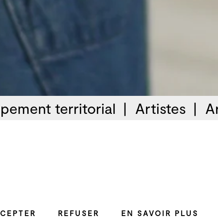
pement territorial
Artistes
A
Développement artistique et
CEPTER
REFUSER
EN SAVOIR PLUS
 du son