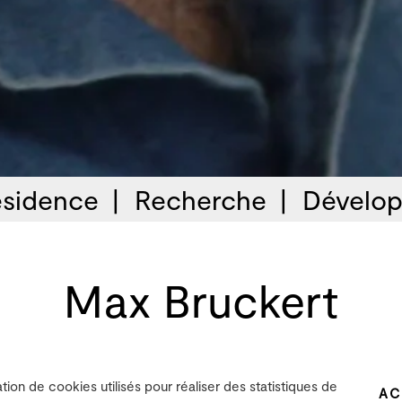
sidence
Recherche
Dévelop
Max Bruckert
ation de cookies utilisés pour réaliser des statistiques de
AC
Réalisateur en informatique musicale / Ingénieur