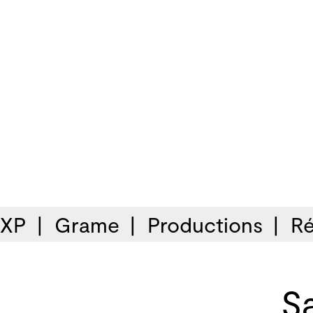
 XP
Grame
Productions
Ré
Sa