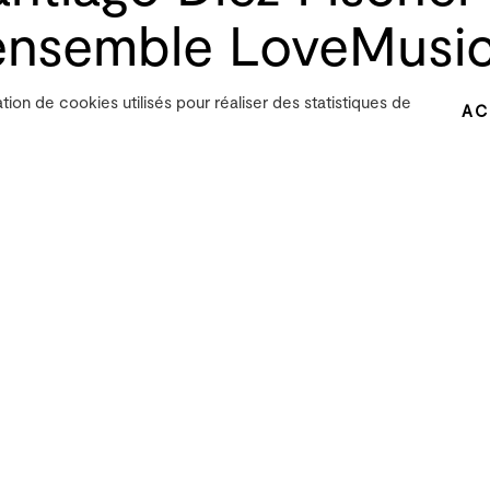
'ensemble LoveMusic
"Plastic Love"
ation de cookies utilisés pour réaliser des statistiques de
AC
mbre verra l'ensemble LoveMusic et le compositeu
GRAME pour l'enregistrement du disque "Plastic Lo
ensemble strasbourgeois et le compositeur argentin
nt sonorités acoustiques d'instruments et de diff
nvite l'auditeur à explorer l'aspect sculptural du 
 à travers l'enregistrement de cette œuvre pour fl
tures plastiques.