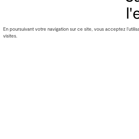
l
En poursuivant votre navigation sur ce site, vous acceptez l’utilis
visites.
La fin du mois de septe
investir les studios de 
collaboration entre cet 
musicale organique, mêla
musique « tactile » qui i
souhaiteront retranscrire
clarinette basse et struc