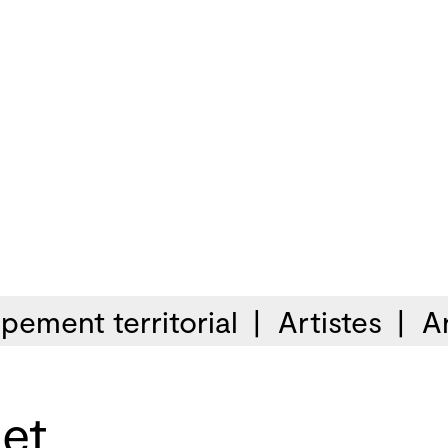
pement territorial
Artistes
A
 et