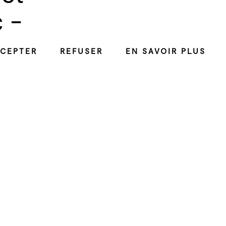
 -
CEPTER
REFUSER
EN SAVOIR PLUS
Résidence
r Santiago Diez Fischer
Les résident·e·s
ve", fruit d'une
, féru d'une texture
érents objets. Une
son, que les musiciens
ûte basse, hautbois,