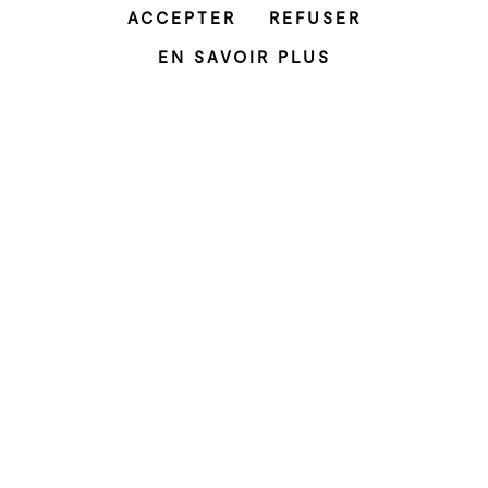
ACCEPTER
REFUSER
Contactez-nous
EN SAVOIR PLUS
Les studios
26 rue Emile Decorps
69100 Villeurbanne
T. 04 72 07 37 00
Le projet
L'équipe
Les partenaires
Mentions légales
Facebook
Instagram
YouTube
LinkedIn
ZONE XP
Grame
Productions
Résidence