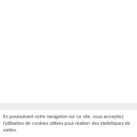
En poursuivant votre navigation sur ce site, vous acceptez
Les bureaux
l’utilisation de cookies utilisés pour réaliser des statistiques de
26 rue Emile Decorps
69100 Villeurbanne
visites.
T. 04 72 07 37 00