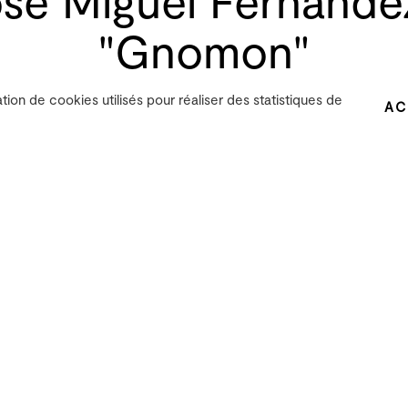
"Gnomon"
ation de cookies utilisés pour réaliser des statistiques de
AC
rnández - "Gnomon"
 création est centré sur la création d’une oeuvre m
on.
éveloppement d’outils informatiques
ad hoc
et l’uti
sation d’une grille de plusieurs haut-parleurs en 
bjectif est d’immerger l’auditeur dans le son et ai
immersive de la musique.
ondamentalement en deux étapes. La première, déb