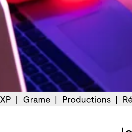
 XP
Grame
Productions
Ré
Jo