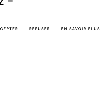
CEPTER
REFUSER
EN SAVOIR PLUS
Résidence
Les résident·e·s
usicale, axée sur la
lisation d’un dispositif de
forme de dôme qui
nsi avoir une expérience
utant avec cette