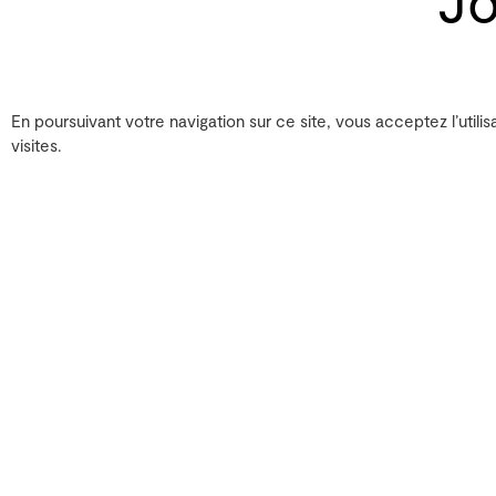
En poursuivant votre navigation sur ce site, vous acceptez l’utilis
visites.
José Miguel Fe
Ce projet de recherche et
perception spatiale du s
-
Ce projet implique le d
diffusion immersif (utili
enveloppe le public). L’o
sensorielle auditive et 
Le projet se déroulera f