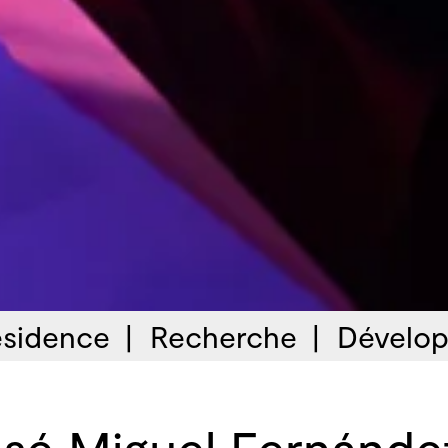
sidence
Recherche
Dévelop
sé Miguel Fernánde