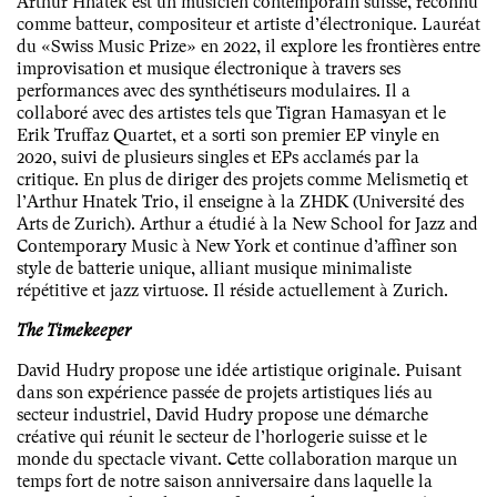
Arthur Hnatek est un musicien contemporain suisse, reconnu
comme batteur, compositeur et artiste d’électronique. Lauréat
du «Swiss Music Prize» en 2022, il explore les frontières entre
improvisation et musique électronique à travers ses
performances avec des synthétiseurs modulaires. Il a
collaboré avec des artistes tels que Tigran Hamasyan et le
Erik Truffaz Quartet, et a sorti son premier EP vinyle en
2020, suivi de plusieurs singles et EPs acclamés par la
critique. En plus de diriger des projets comme Melismetiq et
l’Arthur Hnatek Trio, il enseigne à la ZHDK (Université des
Arts de Zurich). Arthur a étudié à la New School for Jazz and
Contemporary Music à New York et continue d’affiner son
style de batterie unique, alliant musique minimaliste
répétitive et jazz virtuose. Il réside actuellement à Zurich.
The Timekeeper
David Hudry propose une idée artistique originale. Puisant
dans son expérience passée de projets artistiques liés au
secteur industriel, David Hudry propose une démarche
créative qui réunit le secteur de l’horlogerie suisse et le
monde du spectacle vivant. Cette collaboration marque un
temps fort de notre saison anniversaire dans laquelle la