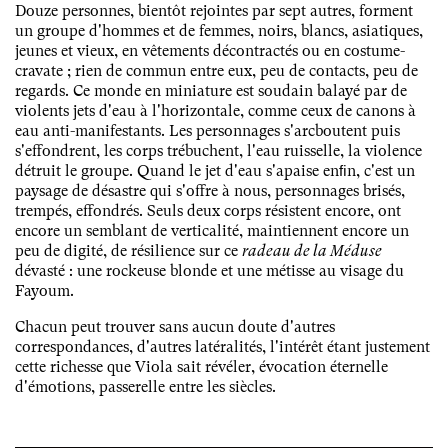
Douze personnes, bientôt rejointes par sept autres, forment
un groupe d'hommes et de femmes, noirs, blancs, asiatiques,
jeunes et vieux, en vêtements décontractés ou en costume-
cravate ; rien de commun entre eux, peu de contacts, peu de
regards. Ce monde en miniature est soudain balayé par de
violents jets d'eau à l'horizontale, comme ceux de canons à
eau anti-manifestants. Les personnages s'arcboutent puis
s'effondrent, les corps trébuchent, l'eau ruisselle, la violence
détruit le groupe. Quand le jet d'eau s'apaise enﬁn, c'est un
paysage de désastre qui s'offre à nous, personnages brisés,
trempés, effondrés. Seuls deux corps résistent encore, ont
encore un semblant de verticalité, maintiennent encore un
peu de digité, de résilience sur ce
radeau de la Méduse
dévasté : une rockeuse blonde et une métisse au visage du
Fayoum.
Chacun peut trouver sans aucun doute d'autres
correspondances, d'autres latéralités, l'intérêt étant justement
cette richesse que Viola sait révéler, évocation éternelle
d'émotions, passerelle entre les siècles.