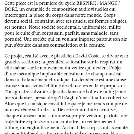
Cette pièce est la première du cycle RESPIRE / MANGE /
DORT, un ensemble de composition audiovisuelles qui
interrogent la place du corps dans notre monde. Corps
devenu social, contraint, avec ses rituels, ses formes obligées,
ses normes. Notre société occidentale, uniformisée, milite
pour le culte d’un corps sain, parfait, sans maladie, sans
porosité. Une société qui en voulant imposer partout son air
pur, s’étouffe dans ses contradiction et la censure.
Ce projet, réalisé avec le plasticien David Coste, se divise en 2
grandes sections ; la première se focalise sur la respiration
elle-même, sur le mouvement du ventre qui devient l’objet
d’une mécanique implacable entraînant le champ musical
dans un balancement chronique. La deuxième est une danse-
transe : nous avons ici filmé des danseurs en leur proposant
l’imaginaire suivant : « je suis dans une boite de nuit ; je me
mets à danser, persuadé qu’il s’agit d’une situation collective.
Alors que la musique envahit l’espace je me rends compte de
mon extrême solitude… ». De cette contrainte narrative,
chaque danseur nous a donné sa propre version, parfois une
trajectoire explosive ou au contraire, un renfermement
intime, un engloutissement. Au final, les corps sont assemblés
et démultipliés dans l’espace de la vidéo, un espace, blanc,