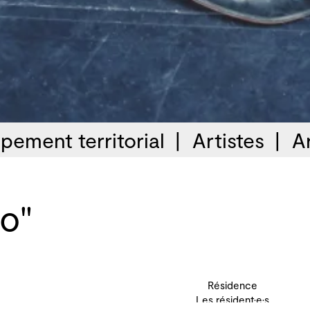
pement territorial
Artistes
A
to"
Résidence
Les résident·e·s