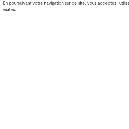
En poursuivant votre navigation sur ce site, vous acceptez l’utilis
PoulainJar
visites.
Artistes sonores, poète·e
Le duo expérimental auv
de 10 ans les scènes und
champ poétique venu d’un
expérience unique où les 
violoncelle, la batterie, 
El Cuento
Avec
El Cuento
, l’essent
l’espace de manière physi
PoulainJar explore le « 
action. Le défi est de cré
acoustique d’immersion da
du jeu des musicien·ne·s,