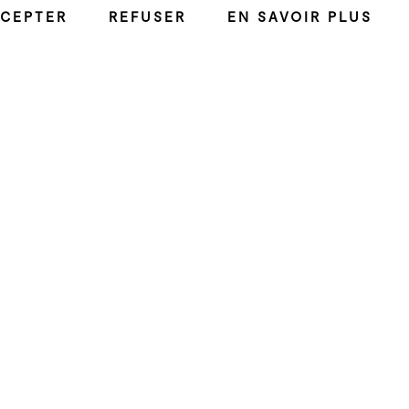
CEPTER
REFUSER
EN SAVOIR PLUS
ud) explore depuis plus
rt contemporain. Avec un
es, le duo offre une
interagissant avec le
culation du son dans
ntérieur du son.
es, poèmes et proses en
- une sensation
 Avec la spatialisation
s acoustiques (gestes,