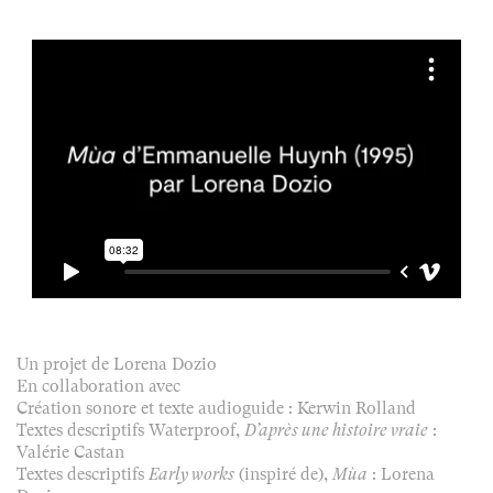
Un projet de Lorena Dozio
En collaboration avec
Création sonore et texte audioguide : Kerwin Rolland
Textes descriptifs Waterproof,
D’après une histoire vraie
:
Valérie Castan
Textes descriptifs
Early works
(inspiré de),
Mùa
: Lorena