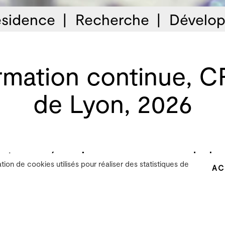
sidence
Recherche
Dévelop
rmation continue, C
de Lyon, 2026
tes, mécaniques sonores : de la 
ation de cookies utilisés pour réaliser des statistiques de
AC
e
t d’aborder les possibilités de la création musical
pilotés par logiciel, en utilisant les techniques 
ainsi d’explorer la corporalité des sons dans l’es