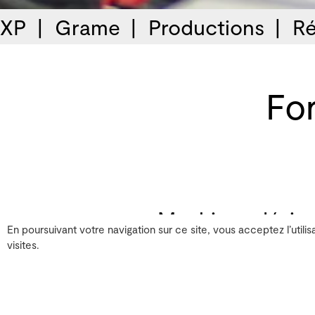
 XP
Grame
Productions
Ré
Fo
Machines désiran
En poursuivant votre navigation sur ce site, vous acceptez l’utilis
mise en pratiqu
visites.
Cette formation a pour bu
d’actionneurs mécaniques 
musique électronique, et 