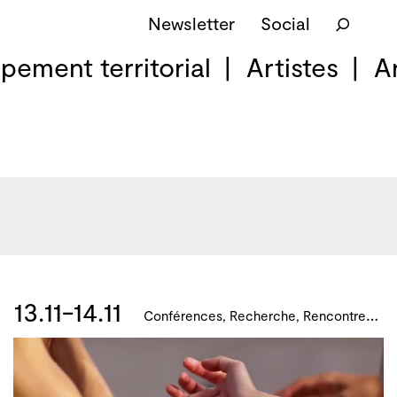
Newsletter
Social
pement territorial
Artistes
A
13.11-14.11
C
onférences, Recherche, Rencontres, Formations, Développement artistique et culturel des territoires