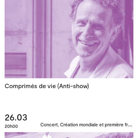
Comprimés de vie (Anti-show)
26.03
C
oncert, Création mondiale et première française, B!ME 2024
20h00