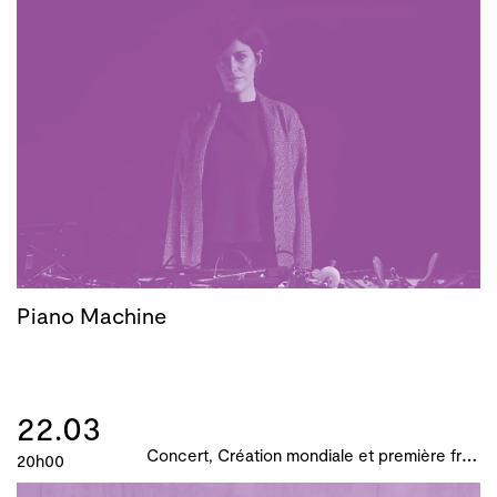
Piano Machine
22.03
C
oncert, Création mondiale et première française, B!ME 2024
20h00