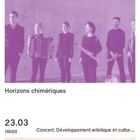
Horizons chimériques
23.03
C
oncert, Développement artistique et culturel des territoires, Actions culturelles, B!ME 2024
15h00