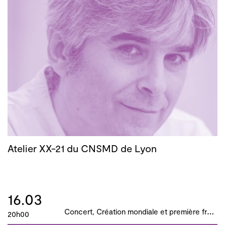
Atelier XX-21 du CNSMD de Lyon
16.03
C
oncert, Création mondiale et première française, B!ME 2024
20h00