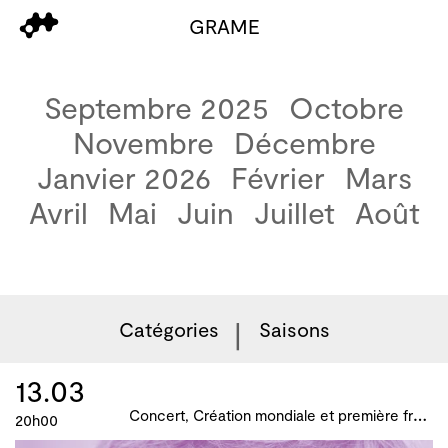
GRAME
Septembre 2025
Octobre
Novembre
Décembre
Janvier 2026
Février
Mars
Avril
Mai
Juin
Juillet
Août
Catégories
Saisons
13.03
C
oncert, Création mondiale et première française, B!ME 2024
20h00