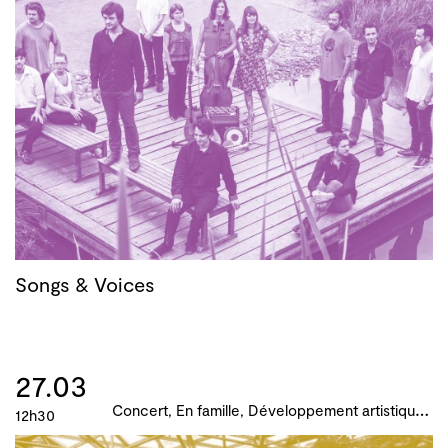
Songs & Voices
27.03
C
oncert, En famille, Développement artistique et culturel des territoires, Actions culturelles, B!ME 2024
12h30