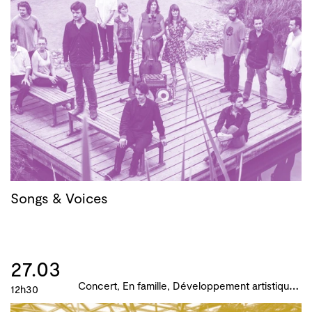
Songs & Voices
27.03
C
oncert, En famille, Développement artistique et culturel des territoires, Actions culturelles, B!ME 2024
12h30