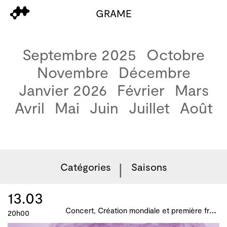
GRAME
Septembre 2025
Octobre
Novembre
Décembre
Janvier 2026
Février
Mars
Avril
Mai
Juin
Juillet
Août
Catégories
Saisons
13.03
C
oncert, Création mondiale et première française, B!ME 2024
20h00