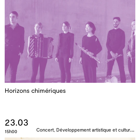
Horizons chimériques
23.03
C
oncert, Développement artistique et culturel des territoires, Actions culturelles, B!ME 2024
15h00