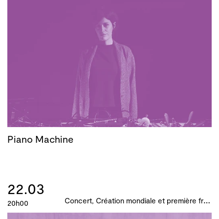
Piano Machine
22.03
C
oncert, Création mondiale et première française, B!ME 2024
20h00