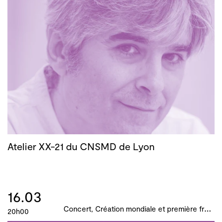
Atelier XX-21 du CNSMD de Lyon
16.03
C
oncert, Création mondiale et première française, B!ME 2024
20h00