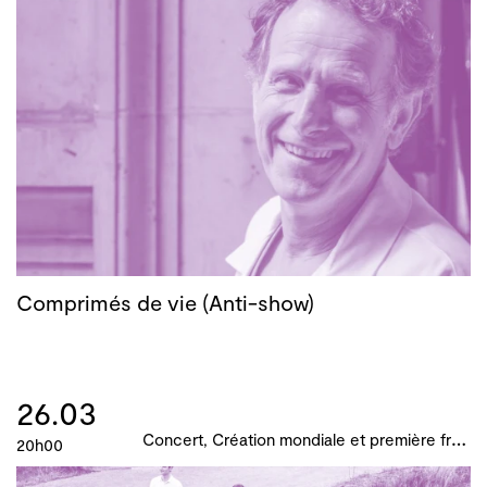
Comprimés de vie (Anti-show)
26.03
C
oncert, Création mondiale et première française, B!ME 2024
20h00