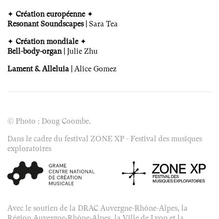
✦
Création européenne
✦
Resonant Soundscapes |
Sara Tea
✦
Création mondiale
✦
Bell-body-organ |
Julie Zhu
Lament & Alleluia |
Alice Gomez
© Photo : Doug Coombe.
Dans le cadre du festival ZONE XP - Festival des musiques
exploratoires
Avec le soutien de la DRAC Auvergne-Rhône-Alpes, la
Région Auvergne-Rhône-Alpes, la Ville de Lyon et la