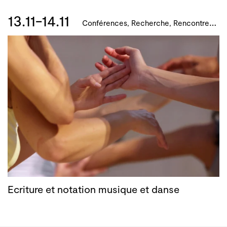
13.11-14.11
C
onférences, Recherche, Rencontres, Formations, Développement artistique et culturel des territoires
Ecriture et notation musique et danse