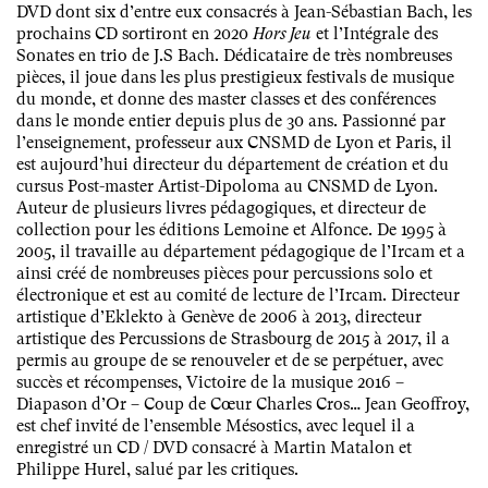
DVD dont six d’entre eux consacrés à Jean-Sébastian Bach, les
prochains CD sortiront en 2020
Hors Jeu
et l’Intégrale des
Sonates en trio de J.S Bach. Dédicataire de très nombreuses
pièces, il joue dans les plus prestigieux festivals de musique
du monde, et donne des master classes et des conférences
dans le monde entier depuis plus de 30 ans. Passionné par
l’enseignement, professeur aux CNSMD de Lyon et Paris, il
est aujourd’hui directeur du département de création et du
cursus Post-master Artist-Dipoloma au CNSMD de Lyon.
Auteur de plusieurs livres pédagogiques, et directeur de
collection pour les éditions Lemoine et Alfonce. De 1995 à
2005, il travaille au département pédagogique de l’Ircam et a
ainsi créé de nombreuses pièces pour percussions solo et
électronique et est au comité de lecture de l’Ircam. Directeur
artistique d’Eklekto à Genève de 2006 à 2013, directeur
artistique des Percussions de Strasbourg de 2015 à 2017, il a
permis au groupe de se renouveler et de se perpétuer, avec
succès et récompenses, Victoire de la musique 2016 –
Diapason d’Or – Coup de Cœur Charles Cros… Jean Geoffroy,
est chef invité de l’ensemble Mésostics, avec lequel il a
enregistré un CD / DVD consacré à Martin Matalon et
Philippe Hurel, salué par les critiques.