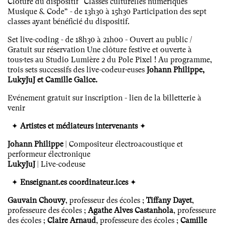
Clôture du dispositif “Classes culturelles numériques
Musique & Code” - de 13h30 à 15h30 Participation des sept
classes ayant bénéficié du dispositif.
Set live-coding - de 18h30 à 21h00 - Ouvert au public /
Gratuit sur réservation Une clôture festive et ouverte à
tous·tes au Studio Lumière 2 du Pole Pixel ! Au programme,
trois sets successifs des live-codeur·euses
Johann Philippe,
LukyJuJ et Camille Galice.
Evénement gratuit sur inscription - lien de la billetterie à
venir
✦
Artistes et médiateurs intervenants
✦
Johann Philippe
| Compositeur électroacoustique et
performeur électronique
LukyJuJ
| Live-codeuse
✦
Enseignant.es coordinateur.ices
✦
Gauvain Chouvy
, professeur des écoles ;
Tiffany Dayet
,
professeure des écoles ;
Agathe Alves Castanhola
, professeure
des écoles ;
Claire Arnaud
, professeure des écoles ;
Camille