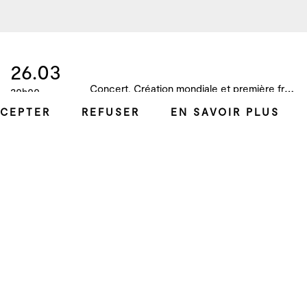
26.03
C
oncert, Création mondiale et première française, B!ME 2024
20h00
CEPTER
REFUSER
EN SAVOIR PLUS