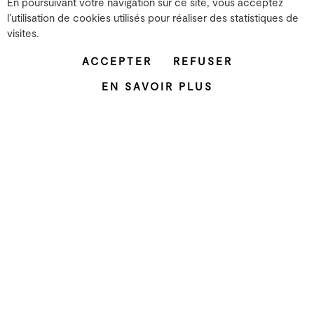
En poursuivant votre navigation sur ce site, vous acceptez
l’utilisation de cookies utilisés pour réaliser des statistiques de
Les studios
visites.
26 rue Emile Decorps
69100 Villeurbanne
ACCEPTER
REFUSER
T. 04 72 07 37 00
EN SAVOIR PLUS
Le projet
L'équipe
Les partenaires
Mentions légales
Facebook
Instagram
YouTube
LinkedIn
ZONE XP
Grame
Productions
Résidence
Recherche
Développement territorial