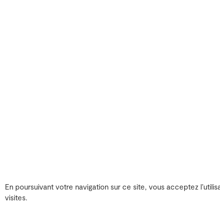
En poursuivant votre navigation sur ce site, vous acceptez l’utilis
visites.
Les bureaux
Les studios
26 rue Emile Decorps
26 rue Emile Decorps
69100 Villeurbanne
69100 Villeurbanne