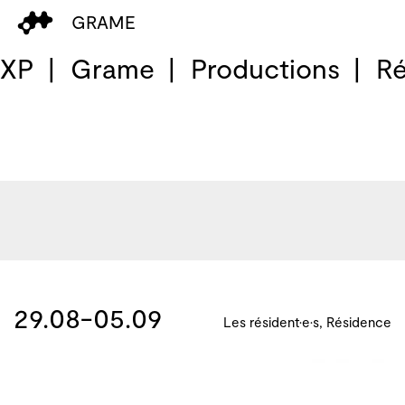
GRAME
 XP
Grame
Productions
Ré
29.08-05.09
Les résident·e·s, Résidence