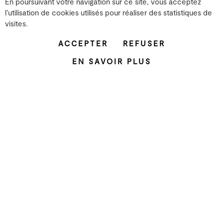
En poursuivant votre navigation sur ce site, vous acceptez
l’utilisation de cookies utilisés pour réaliser des statistiques de
Les studios
visites.
26 rue Emile Decorps
69100 Villeurbanne
ACCEPTER
REFUSER
T. 04 72 07 37 00
EN SAVOIR PLUS
Le projet
L'équipe
Les partenaires
Mentions légales
Facebook
Instagram
YouTube
LinkedIn
ZONE XP
Grame
Productions
Résidence
Recherche
Développement territorial