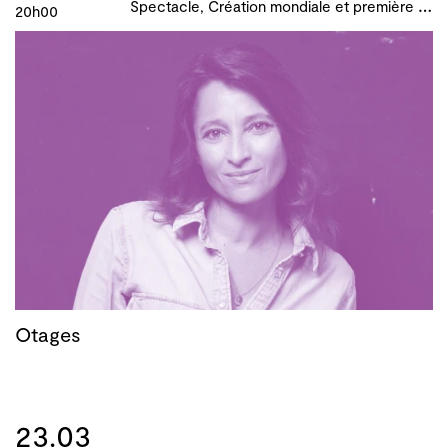
S
pectacle, Création mondiale et première française, B!ME 2024
20h00
Otages
23.03