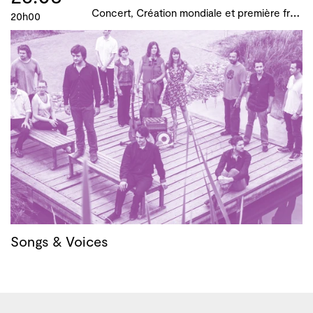
C
oncert, Création mondiale et première française, B!ME 2024
20h00
Songs & Voices