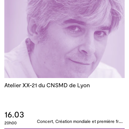
Atelier XX-21 du CNSMD de Lyon
16.03
C
oncert, Création mondiale et première française, B!ME 2024
20h00