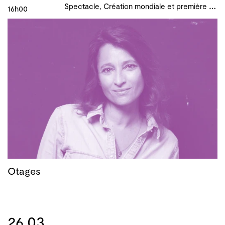
S
pectacle, Création mondiale et première française, B!ME 2024
16h00
Otages
26.03