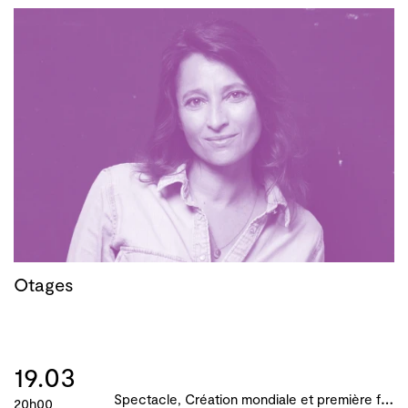
Otages
19.03
S
pectacle, Création mondiale et première française, B!ME 2024
20h00