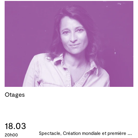
Otages
18.03
S
pectacle, Création mondiale et première française, B!ME 2024
20h00