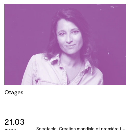
Otages
21.03
S
pectacle, Création mondiale et première française, B!ME 2024