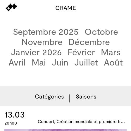
GRAME
Septembre 2025
Octobre
Novembre
Décembre
Janvier 2026
Février
Mars
Avril
Mai
Juin
Juillet
Août
Catégories
Saisons
13.03
C
oncert, Création mondiale et première française, B!ME 2024
20h00