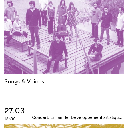
Songs & Voices
27.03
C
oncert, En famille, Développement artistique et culturel des territoires, Actions culturelles, B!ME 2024
12h30