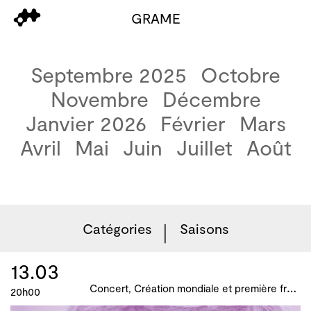
GRAME
Septembre 2025
Octobre
Novembre
Décembre
Janvier 2026
Février
Mars
Avril
Mai
Juin
Juillet
Août
Catégories
Saisons
13.03
C
oncert, Création mondiale et première française, B!ME 2024
20h00