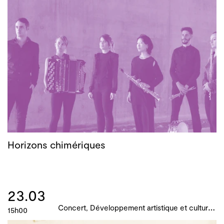
Horizons chimériques
23.03
C
oncert, Développement artistique et culturel des territoires, Actions culturelles, B!ME 2024
15h00