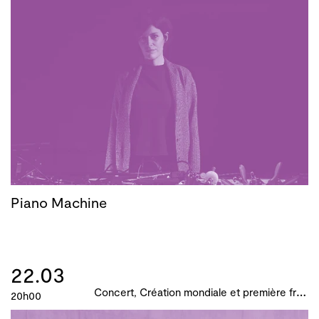
Piano Machine
22.03
C
oncert, Création mondiale et première française, B!ME 2024
20h00