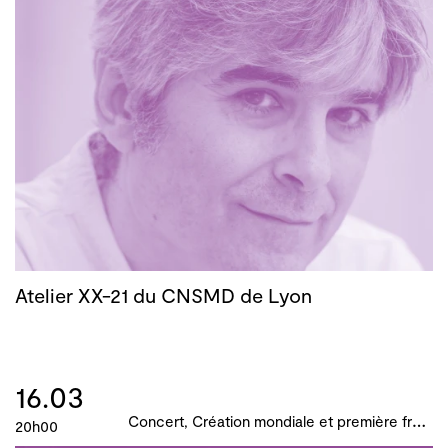
Atelier XX-21 du CNSMD de Lyon
16.03
C
oncert, Création mondiale et première française, B!ME 2024
20h00