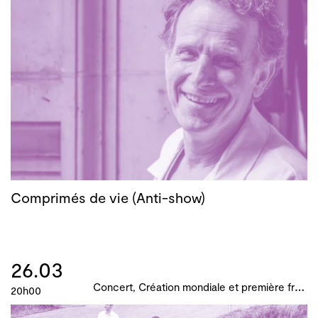
Comprimés de vie (Anti-show)
26.03
C
oncert, Création mondiale et première française, B!ME 2024
20h00