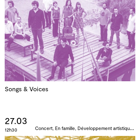
Songs & Voices
27.03
C
oncert, En famille, Développement artistique et culturel des territoires, Actions culturelles, B!ME 2024
12h30