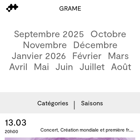
GRAME
Septembre 2025
Octobre
Novembre
Décembre
Janvier 2026
Février
Mars
Avril
Mai
Juin
Juillet
Août
Catégories
Saisons
13.03
C
oncert, Création mondiale et première française, B!ME 2024
20h00