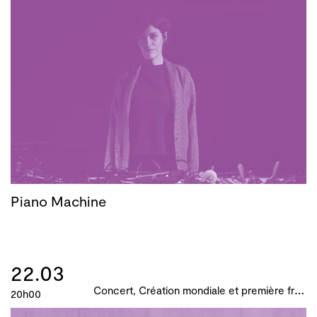
Piano Machine
22.03
C
oncert, Création mondiale et première française, B!ME 2024
20h00