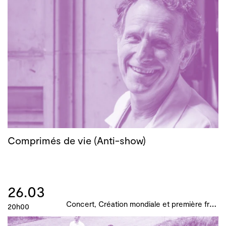
Comprimés de vie (Anti-show)
26.03
C
oncert, Création mondiale et première française, B!ME 2024
20h00