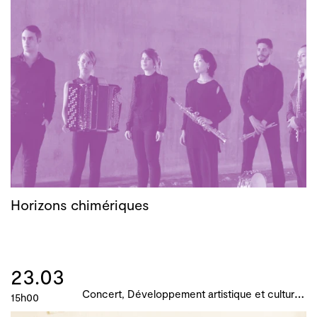
Horizons chimériques
23.03
C
oncert, Développement artistique et culturel des territoires, Actions culturelles, B!ME 2024
15h00