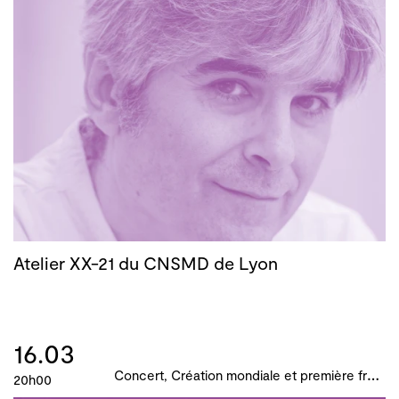
Atelier XX-21 du CNSMD de Lyon
16.03
C
oncert, Création mondiale et première française, B!ME 2024
20h00