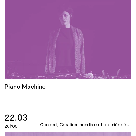
Piano Machine
22.03
C
oncert, Création mondiale et première française, B!ME 2024
20h00