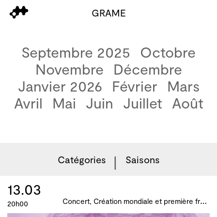
GRAME
Septembre 2025
Octobre
Novembre
Décembre
Janvier 2026
Février
Mars
Avril
Mai
Juin
Juillet
Août
Catégories
Saisons
13.03
C
oncert, Création mondiale et première française, B!ME 2024
20h00