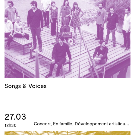
Songs & Voices
27.03
C
oncert, En famille, Développement artistique et culturel des territoires, Actions culturelles, B!ME 2024
12h30