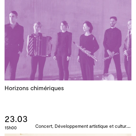
Horizons chimériques
23.03
C
oncert, Développement artistique et culturel des territoires, Actions culturelles, B!ME 2024
15h00