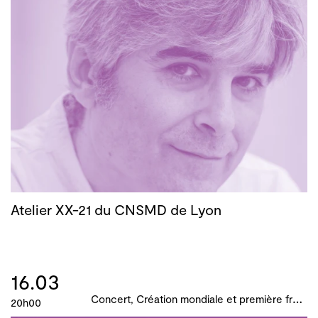
Atelier XX-21 du CNSMD de Lyon
16.03
C
oncert, Création mondiale et première française, B!ME 2024
20h00