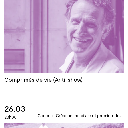
Comprimés de vie (Anti-show)
26.03
C
oncert, Création mondiale et première française, B!ME 2024
20h00