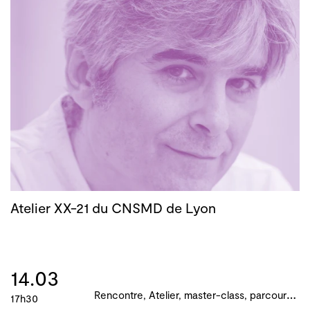
Atelier XX-21 du CNSMD de Lyon
14.03
R
encontre, Atelier, master-class, parcours, B!ME 2024
17h30