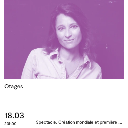
Otages
18.03
S
pectacle, Création mondiale et première française, B!ME 2024
20h00