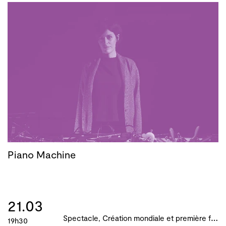
Piano Machine
21.03
S
pectacle, Création mondiale et première française, B!ME 2024
19h30