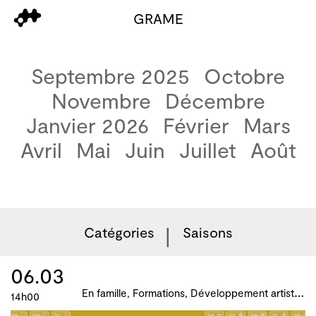
GRAME
Septembre 2025
Octobre
Novembre
Décembre
Janvier 2026
Février
Mars
Avril
Mai
Juin
Juillet
Août
Catégories
Saisons
06.03
E
n famille, Formations, Développement artistique et culturel des territoires, Atelier, master-class, parcours, B!ME 2024
14h00