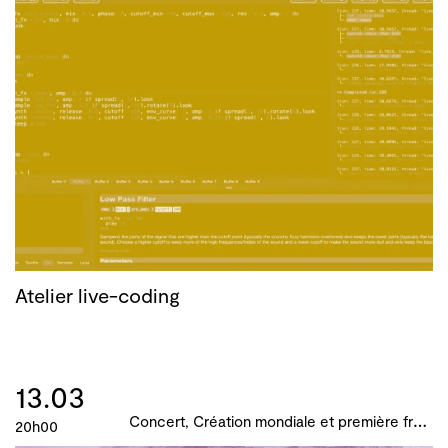
Atelier live-coding
13.03
C
oncert, Création mondiale et première française, B!ME 2024
20h00