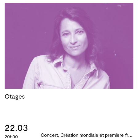
Otages
22.03
C
oncert, Création mondiale et première française, B!ME 2024
20h00