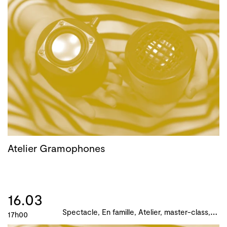
Atelier Gramophones
16.03
S
pectacle, En famille, Atelier, master-class, parcours, B!ME 2024
17h00