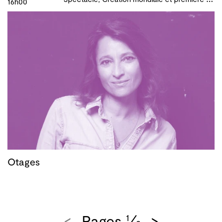
16h00
Otages
<
Pages
>
1