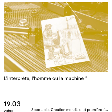
L’interprète, l'homme ou la machine ?
19.03
S
pectacle, Création mondiale et première française, B!ME 2024
20h00