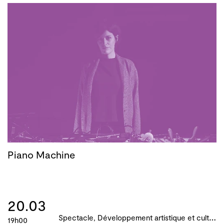
Piano Machine
20.03
S
pectacle, Développement artistique et culturel des territoires, Actions culturelles, Atelier, master-class, parcours, B!ME 2024
19h00