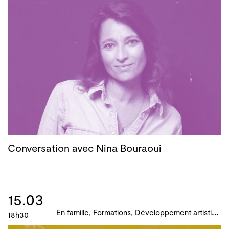
Conversation avec Nina Bouraoui
15.03
E
n famille, Formations, Développement artistique et culturel des territoires, Atelier, master-class, parcours, B!ME 2024
18h30