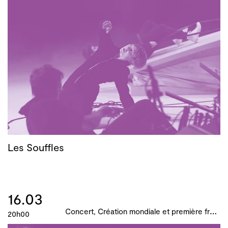
Les Souffles
16.03
C
oncert, Création mondiale et première française, B!ME 2024
20h00