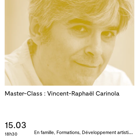
Master-Class : Vincent-Raphaël Carinola
15.03
E
n famille, Formations, Développement artistique et culturel des territoires, Atelier, master-class, parcours, B!ME 2024
18h30