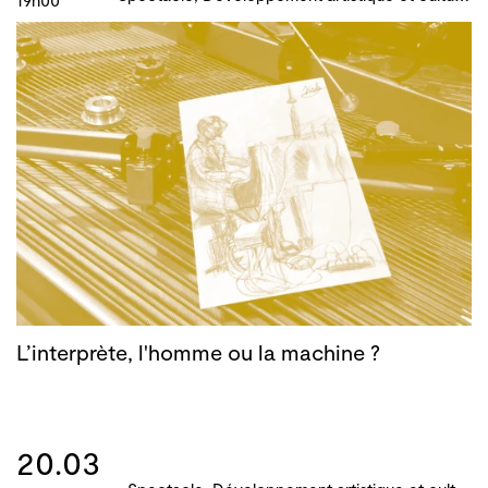
19h00
L’interprète, l'homme ou la machine ?
20.03
S
pectacle, Développement artistique et culturel des territoires, Actions culturelles, Atelier, master-class, parcours, B!ME 2024