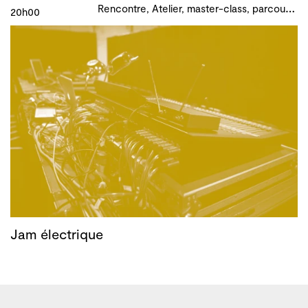
R
encontre, Atelier, master-class, parcours, B!ME 2024
20h00
Jam électrique