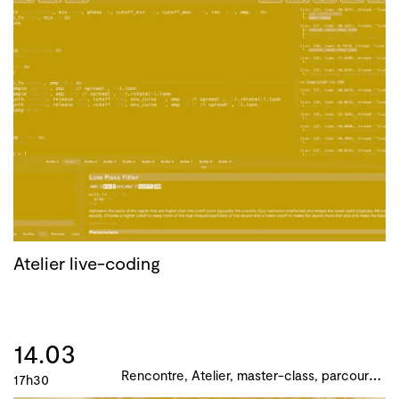
Atelier live-coding
14.03
R
encontre, Atelier, master-class, parcours, B!ME 2024
17h30