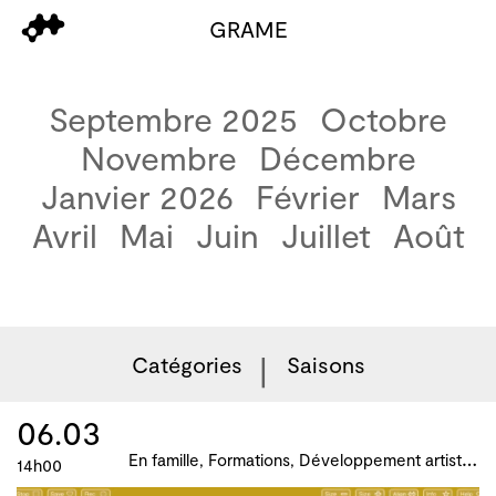
GRAME
Septembre 2025
Octobre
Novembre
Décembre
Janvier 2026
Février
Mars
Avril
Mai
Juin
Juillet
Août
Catégories
Saisons
06.03
E
n famille, Formations, Développement artistique et culturel des territoires, Atelier, master-class, parcours, B!ME 2024
14h00