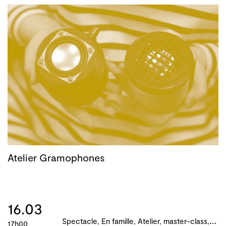
Atelier Gramophones
16.03
S
pectacle, En famille, Atelier, master-class, parcours, B!ME 2024
17h00