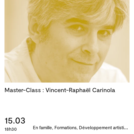
Master-Class : Vincent-Raphaël Carinola
15.03
E
n famille, Formations, Développement artistique et culturel des territoires, Atelier, master-class, parcours, B!ME 2024
18h30