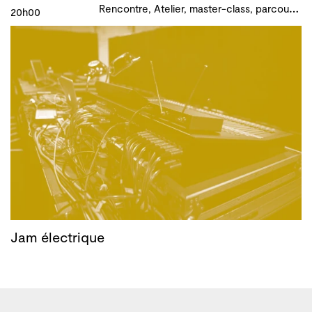
R
encontre, Atelier, master-class, parcours, B!ME 2024
20h00
Jam électrique