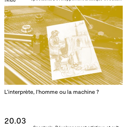
19h00
L’interprète, l'homme ou la machine ?
20.03
S
pectacle, Développement artistique et culturel des territoires, Actions culturelles, Atelier, master-class, parcours, B!ME 2024