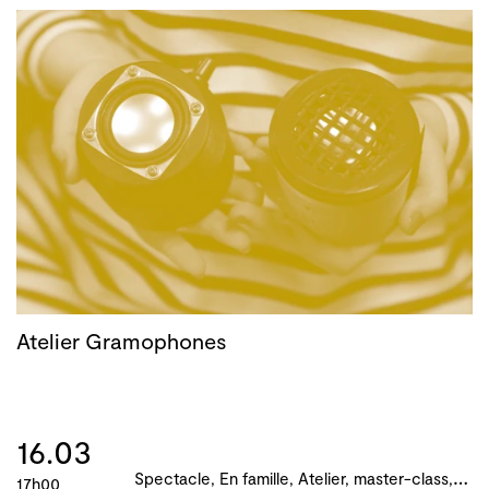
Atelier Gramophones
16.03
S
pectacle, En famille, Atelier, master-class, parcours, B!ME 2024
17h00