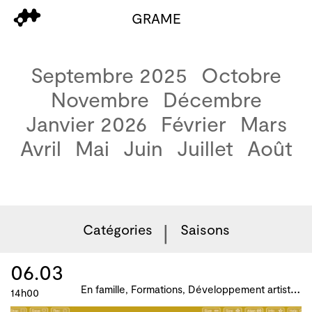
GRAME
Septembre 2025
Octobre
Novembre
Décembre
Janvier 2026
Février
Mars
Avril
Mai
Juin
Juillet
Août
Catégories
Saisons
06.03
E
n famille, Formations, Développement artistique et culturel des territoires, Atelier, master-class, parcours, B!ME 2024
14h00