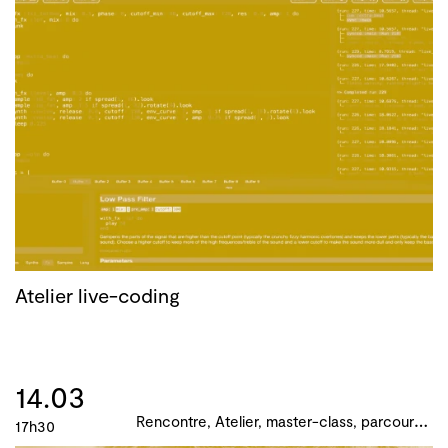
Atelier live-coding
14.03
R
encontre, Atelier, master-class, parcours, B!ME 2024
17h30