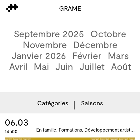
GRAME
Septembre 2025
Octobre
Novembre
Décembre
Janvier 2026
Février
Mars
Avril
Mai
Juin
Juillet
Août
Catégories
Saisons
06.03
E
n famille, Formations, Développement artistique et culturel des territoires, Atelier, master-class, parcours, B!ME 2024
14h00