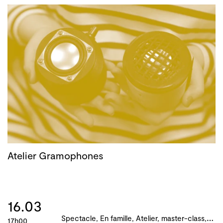
Atelier Gramophones
16.03
S
pectacle, En famille, Atelier, master-class, parcours, B!ME 2024
17h00