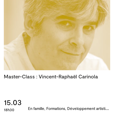
Master-Class : Vincent-Raphaël Carinola
15.03
E
n famille, Formations, Développement artistique et culturel des territoires, Atelier, master-class, parcours, B!ME 2024
18h30