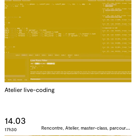
Atelier live-coding
14.03
R
encontre, Atelier, master-class, parcours, B!ME 2024
17h30