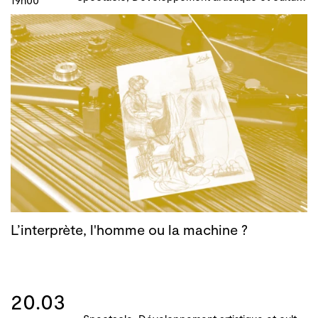
19h00
L’interprète, l'homme ou la machine ?
20.03
S
pectacle, Développement artistique et culturel des territoires, Actions culturelles, Atelier, master-class, parcours, B!ME 2024