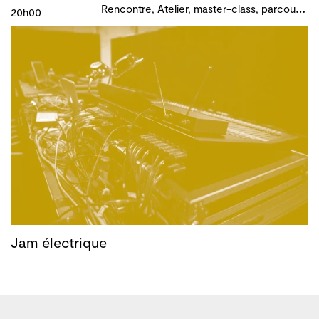
R
encontre, Atelier, master-class, parcours, B!ME 2024
20h00
Jam électrique